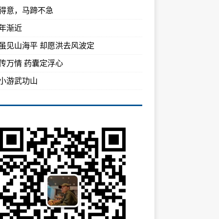
得意，马蹄不急
年渐近
虽见山海平 却愿洪去风波定
传万情 药囊定浮心
小游武功山