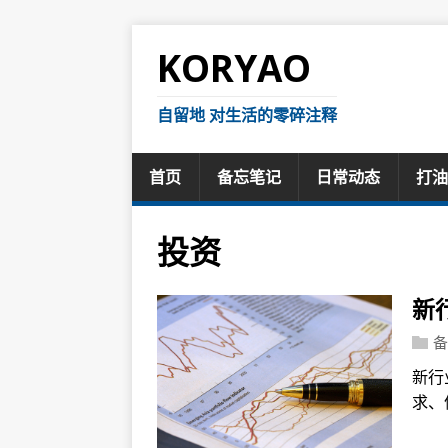
KORYAO
自留地 对生活的零碎注释
首页
备忘笔记
日常动态
打油
投资
新
备
新行
求、