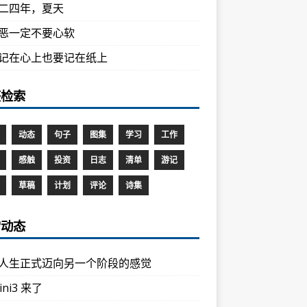
二四年，夏天
恶一定不要心软
记在心上也要记在纸上
签检索
动态
句子
图集
学习
工作
感触
投资
日志
清单
游记
草稿
计划
评论
诗集
常动态
人生正式迈向另一个阶段的感觉
ini3 来了