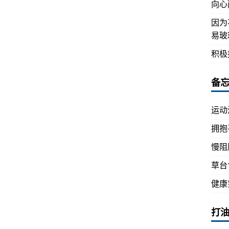
向心
因为
易玻
积极
备
运动
拥抱
慢阻
草台
健康
打