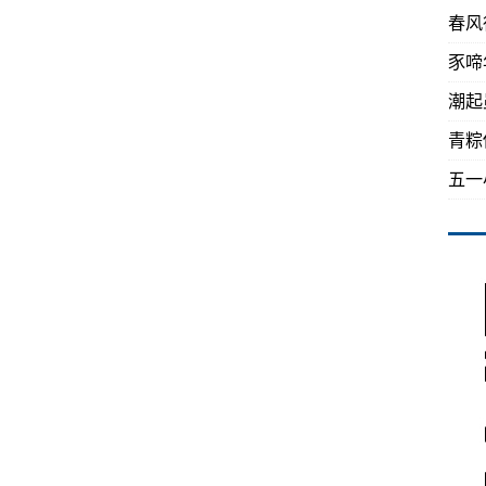
春风
豕啼
潮起
青粽
五一