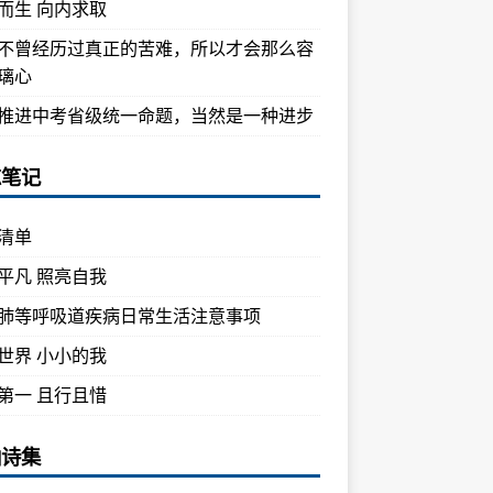
而生 向内求取
不曾经历过真正的苦难，所以才会那么容
璃心
推进中考省级统一命题，当然是一种进步
忘笔记
清单
平凡 照亮自我
肺等呼吸道疾病日常生活注意事项
世界 小小的我
第一 且行且惜
油诗集