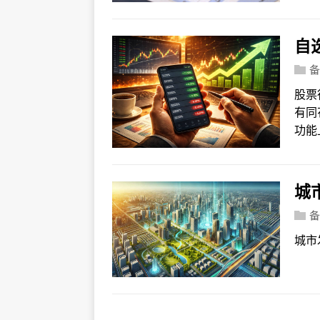
自
备
股票
有同
功能
城
备
城市