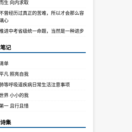
而生 向内求取
不曾经历过真正的苦难，所以才会那么容
璃心
推进中考省级统一命题，当然是一种进步
忘笔记
清单
平凡 照亮自我
肺等呼吸道疾病日常生活注意事项
世界 小小的我
第一 且行且惜
油诗集