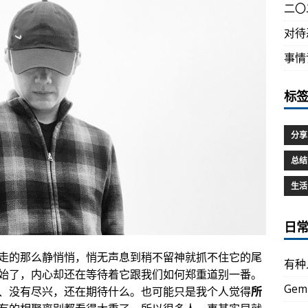
二〇
对待
事情
标
分享
总结
生活
日
走的那么静悄悄，悄无声息到稍不留神就抓不住它的尾
有种
始了，内心却还在等待着它跟我们如何郑重道别一番。
Gem
、没有尽兴，还在期待什么。也可能只是我个人觉得
所