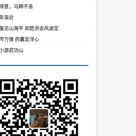
得意，马蹄不急
年渐近
虽见山海平 却愿洪去风波定
传万情 药囊定浮心
小游武功山