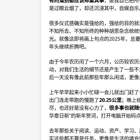
有的道别都应该郑重其事
，是我自己把所
是过眼云烟了，却还沉浸其中，自娱自乐
很多仪式感确实是强给的，强给的目的就
不知所去、不知所终的种种胡思杂念统统
光。就像这即将画上句点的2025年，
年头继续折腾吧。
由于今年农历闰了一个六月，公历较农历
动，对我们生活的细节还是产生了一些不
后一天没有像此前那些年那么闲适，更像
上午早早起来小小忙碌一会儿就出门赶了
出门连走带跑的慢跑了
20.25公里
；晚上
尽，也还好是没有心力了，
很多事也就随
华章日新”的新年贺词，打开电脑开始码
去年那些关于阅读、运动、资产、学习、
实这些都不算是任务，更像是生活的填充