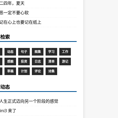
二四年，夏天
恶一定不要心软
记在心上也要记在纸上
签检索
动态
句子
图集
学习
工作
感触
投资
日志
清单
游记
草稿
计划
评论
诗集
常动态
人生正式迈向另一个阶段的感觉
ini3 来了