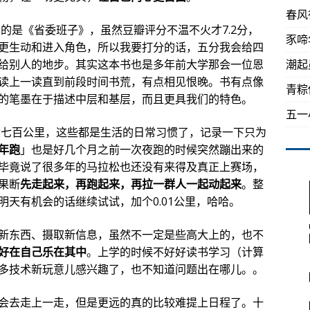
春风
深的是《省委班子》，虽然豆瓣评分不温不火才7.2分，
豕啼
更生动和进入角色，所以我要打分的话，五分我会给四
给别人的地步。其实这本书也是多年前大学那会一位恩
潮起
读上一读直到前段时间书荒，有点相见恨晚。书有点像
青粽
的笔墨在于描述中层和基层，而且更具我们的特色。
五一
么六七百公里，这些都是生活的日常习惯了，记录一下只为
年跑
」也是好几个月之前一次夜跑的时候突然蹦出来的
毕竟说了很多年的马拉松也还没有来得及真正上赛场，
果断
先走起来，再跑起来，再拉一群人一起动起来
。整
天有机会的话继续试试，加个0.01公里，哈哈。
新东西、摄取新信息，虽然不一定是些高大上的，也不
好在自己乐在其中
。上学的时候不好好读书学习（计算
多技术新玩意儿感兴趣了，也不知道问题出在哪儿。。
会去走上一走，但是更远的真的比较难提上日程了。十