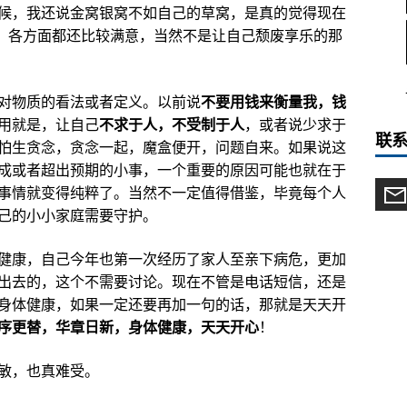
候，我还说金窝银窝不如自己的草窝，是真的觉得现在
了，各方面都还比较满意，当然不是让自己颓废享乐的那
对物质的看法或者定义。以前说
不要用钱来衡量我，钱
用就是，让自己
不求于人，不受制于人
，或者说少求于
联
怕生贪念，贪念一起，魔盒便开，问题自来。如果说这
成或者超出预期的小事，一个重要的原因可能也就在于
事情就变得纯粹了。当然不一定值得借鉴，毕竟每个人
己的小小家庭需要守护。
健康，自己今年也第一次经历了家人至亲下病危，更加
出去的，这个不需要讨论。现在不管是电话短信，还是
身体健康，如果一定还要再加一句的话，那就是天天开
序更替，华章日新，身体健康，天天开心
！
敏，也真难受。