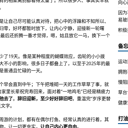
有的相聚离别都看得太重了。所以很多人、事其实早就
向心
。
因为
易玻
是让自己尽可能认真对待，把心中的浮躁和不知所以、
归零，好坏都暂时放下，让内心宁静，迎接新一轮曙
积极
总要最后还折腾一番才觉得，嗯，姑且放它一马，换下一个
备
少了19天。像是某种程度的蝴蝶效应，齿轮的小小拨
运动
大不小的影响，很多日子都叠上了，以至于2025年的最
是普通且忙碌的一天。
拥抱
慢阻
个早会直到中午；下午把堆砌一天的工作草草了事，就
给家里长辈祝完寿回来，面对着“一地鸡毛”已经是精疲力
草台
他去了
。
辞旧迎新，至少好好辞旧吧
，重温完“岁序更替
健康
点文字。
打
周游的计划，都有在偶尔打鱼、经常认真的进行着，其
物，让一切更充实，
让自己内心更自由
。