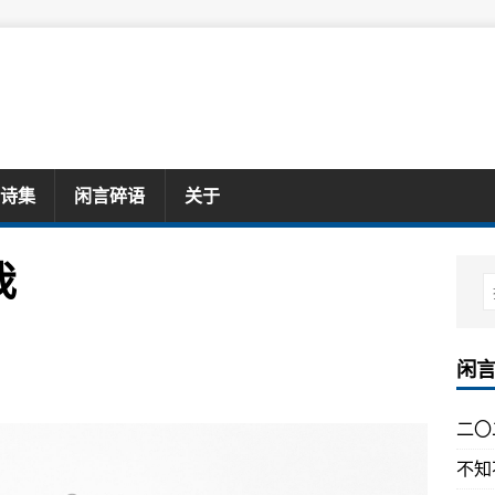
诗集
闲言碎语
关于
我
闲
二〇
不知