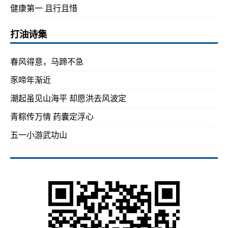
健康第一 且行且惜
打油诗集
春风得意，马蹄不急
豕啼年渐近
潮起虽见山海平 却愿洪去风波定
青粽传万情 药囊定浮心
五一小游武功山