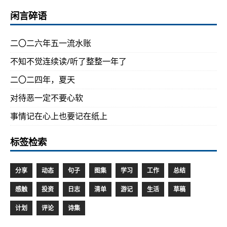
闲言碎语
二〇二六年五一流水账
不知不觉连续读/听了整整一年了
二〇二四年，夏天
对待恶一定不要心软
事情记在心上也要记在纸上
标签检索
分享
动态
句子
图集
学习
工作
总结
感触
投资
日志
清单
游记
生活
草稿
计划
评论
诗集