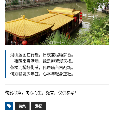
河山蓝图在行囊，日夜兼程睡梦香。
一夜醒来雪满墙，缘是柳絮漫天扬。
茶楼河桥圩街巷，民居庙台古战场。
何须聊发少年狂，心本年轻身正壮。
鞠躬尽瘁，向心而生。尧言，仅供参考！
诗集
游记