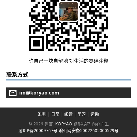
许自己一块自留地 对生活的零碎注释
联系方式
im@koryao.com
准则
|
日常
|
阅读
|
学习
|
运动
© 2026 尧言.
KORYAO
鞠躬尽瘁 向心而生
渝ICP备20009767号
渝公网安备50022602000529号