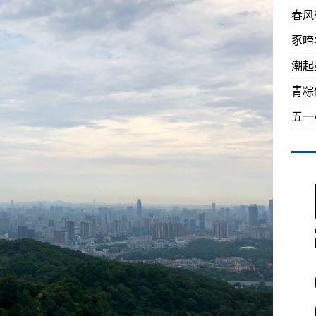
春风
豕啼
潮起
青粽
五一