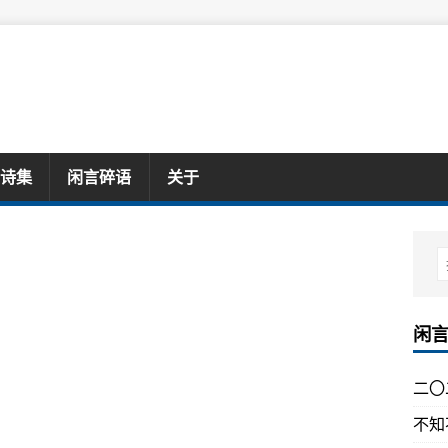
诗集
闲言碎语
关于
闲
二〇
不知