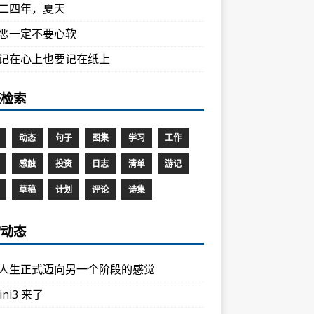
二四年，夏天
恶一定不要心软
记在心上也要记在纸上
签检索
动态
句子
图集
学习
工作
感触
投资
日志
清单
游记
草稿
计划
评论
诗集
常动态
人生正式迈向另一个阶段的感觉
ini3 来了