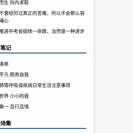
而生 向内求取
不曾经历过真正的苦难，所以才会那么容
璃心
推进中考省级统一命题，当然是一种进步
忘笔记
清单
平凡 照亮自我
肺等呼吸道疾病日常生活注意事项
世界 小小的我
第一 且行且惜
油诗集