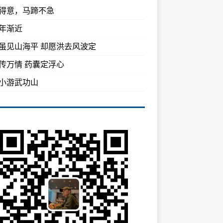
得意，马蹄不急
年渐近
虽见山海平 却愿洪去风波定
传万情 药囊定浮心
小游武功山