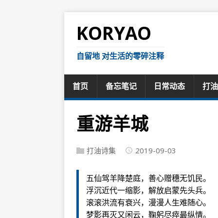
KORYAO
自留地 对生活的零碎注释
首页
备忘笔记
日常动态
打油
重游羊城
打油诗集
2019-09-03
五仙驾羊降楚庭，善心赠穗无饥民。
浮沉近代一缩影，解放启蒙先头兵。
滚滚洪流有衰兴，漫漫人生难随心。
梦影再灭又闲云，鞠躬尽瘁最纵情。