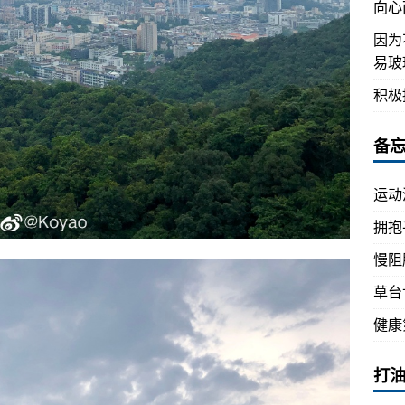
向心
因为
易玻
积极
备
运动
拥抱
慢阻
草台
健康
打