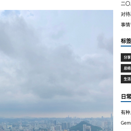
二〇
对待
事情
标
分享
总结
生活
日
有种
Gem