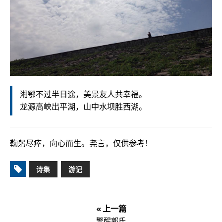
湘鄂不过半日途，美景友人共幸福。
龙源高峡出平湖，山中水坝胜西湖。
鞠躬尽瘁，向心而生。尧言，仅供参考！
诗集
游记
« 上一篇
警醒郭氏