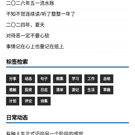
二〇二六年五一流水账
不知不觉连续读/听了整整一年了
二〇二四年，夏天
对待恶一定不要心软
事情记在心上也要记在纸上
标签检索
分享
动态
句子
图集
学习
工作
总结
感触
投资
日志
清单
游记
生活
草稿
计划
评论
诗集
日常动态
有种人生正式迈向另一个阶段的感觉