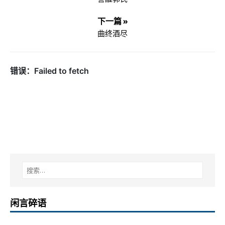
下一篇 »
曲终酒尽
闲言碎语