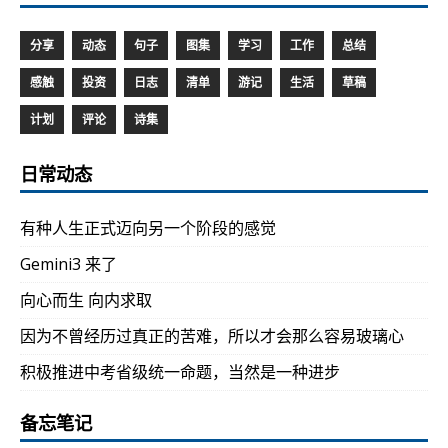
分享
动态
句子
图集
学习
工作
总结
感触
投资
日志
清单
游记
生活
草稿
计划
评论
诗集
日常动态
有种人生正式迈向另一个阶段的感觉
Gemini3 来了
向心而生 向内求取
因为不曾经历过真正的苦难，所以才会那么容易玻璃心
积极推进中考省级统一命题，当然是一种进步
备忘笔记