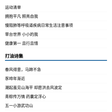
运动清单
拥抱平凡 照亮自我
慢阻肺等呼吸道疾病日常生活注意事项
草台世界 小小的我
健康第一 且行且惜
打油诗集
春风得意，马蹄不急
豕啼年渐近
潮起虽见山海平 却愿洪去风波定
青粽传万情 药囊定浮心
五一小游武功山