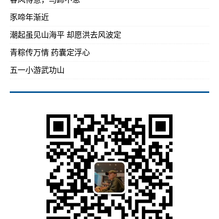
豕啼年渐近
潮起虽见山海平 却愿洪去风波定
青粽传万情 药囊定浮心
五一小游武功山