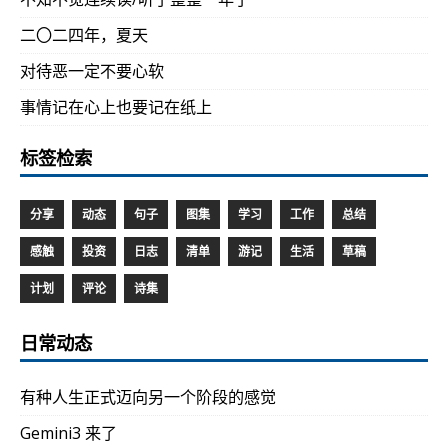
二〇二四年，夏天
对待恶一定不要心软
事情记在心上也要记在纸上
标签检索
分享
动态
句子
图集
学习
工作
总结
感触
投资
日志
清单
游记
生活
草稿
计划
评论
诗集
日常动态
有种人生正式迈向另一个阶段的感觉
Gemini3 来了