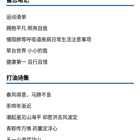
运动清单
拥抱平凡 照亮自我
慢阻肺等呼吸道疾病日常生活注意事项
草台世界 小小的我
健康第一 且行且惜
打油诗集
春风得意，马蹄不急
豕啼年渐近
潮起虽见山海平 却愿洪去风波定
青粽传万情 药囊定浮心
五一小游武功山