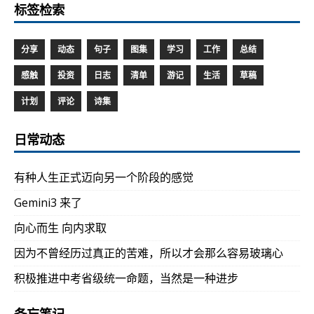
标签检索
分享
动态
句子
图集
学习
工作
总结
感触
投资
日志
清单
游记
生活
草稿
计划
评论
诗集
日常动态
有种人生正式迈向另一个阶段的感觉
Gemini3 来了
向心而生 向内求取
因为不曾经历过真正的苦难，所以才会那么容易玻璃心
积极推进中考省级统一命题，当然是一种进步
备忘笔记