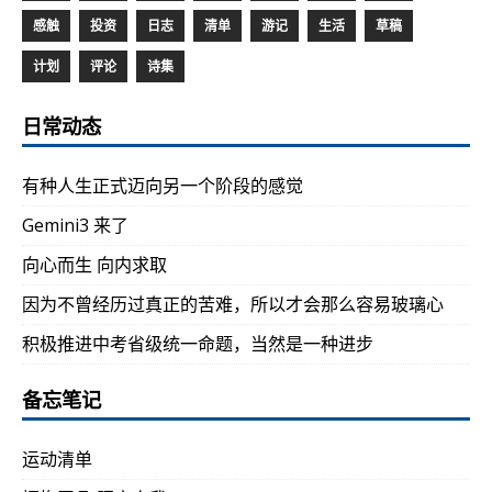
感触
投资
日志
清单
游记
生活
草稿
计划
评论
诗集
日常动态
有种人生正式迈向另一个阶段的感觉
Gemini3 来了
向心而生 向内求取
因为不曾经历过真正的苦难，所以才会那么容易玻璃心
积极推进中考省级统一命题，当然是一种进步
备忘笔记
运动清单