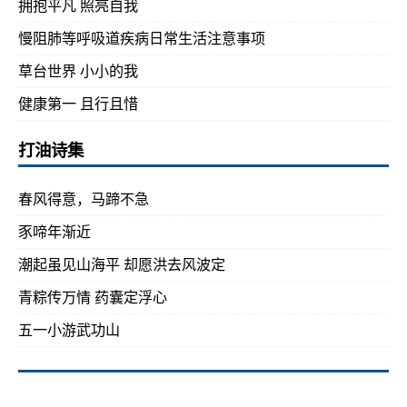
拥抱平凡 照亮自我
慢阻肺等呼吸道疾病日常生活注意事项
草台世界 小小的我
健康第一 且行且惜
打油诗集
春风得意，马蹄不急
豕啼年渐近
潮起虽见山海平 却愿洪去风波定
青粽传万情 药囊定浮心
五一小游武功山