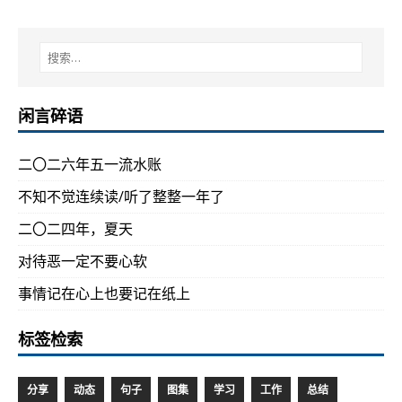
闲言碎语
二〇二六年五一流水账
不知不觉连续读/听了整整一年了
二〇二四年，夏天
对待恶一定不要心软
事情记在心上也要记在纸上
标签检索
分享
动态
句子
图集
学习
工作
总结