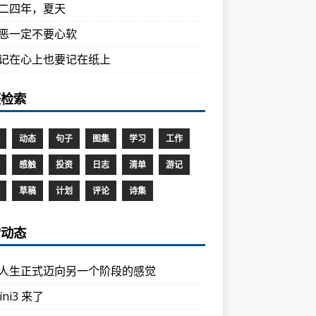
二四年，夏天
恶一定不要心软
记在心上也要记在纸上
签检索
动态
句子
图集
学习
工作
感触
投资
日志
清单
游记
草稿
计划
评论
诗集
常动态
人生正式迈向另一个阶段的感觉
ini3 来了