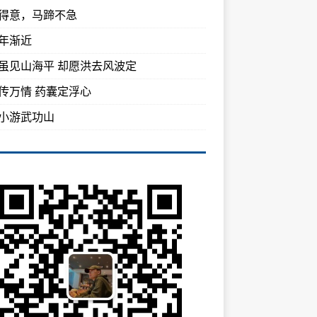
得意，马蹄不急
年渐近
虽见山海平 却愿洪去风波定
传万情 药囊定浮心
小游武功山