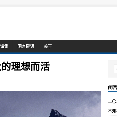
诗集
闲言碎语
关于
大的理想而活
闲
二〇
不知