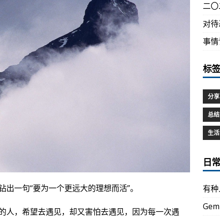
二〇
对待
事情
标
分享
总结
生活
日
钻出一句“要为一个更远大的理想而活”。
有种
Gem
的人，希望去遇见，却又害怕去遇见，因为每一次遇