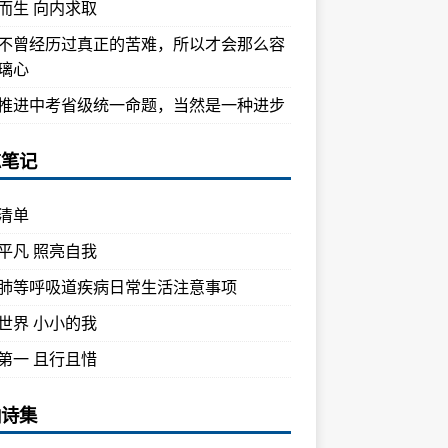
而生 向内求取
不曾经历过真正的苦难，所以才会那么容
璃心
推进中考省级统一命题，当然是一种进步
忘笔记
清单
平凡 照亮自我
肺等呼吸道疾病日常生活注意事项
世界 小小的我
第一 且行且惜
油诗集