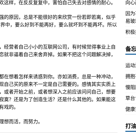
向心
欢这样，在反反复复中，害怕自己失去对感情的耐心。
因为
强的原因，总是不能很好的来欣赏一份若即若离，似乎
易玻
世界中，要么好到不能再好，要么就坏到不能再坏。所以
积极
，经营者自己小小的互联网公司，有时候觉得事业上自
备
恋就非逼着自己来舍弃掉。如果不把这个问题解决掉，
运动
拥抱
都在想着怎样来诱惑到你。亦如消费，总是一种冲动，
现自己买的原来不一定是自己需要的。感情其实实质上
慢阻
，或者开始之前，或者想深入之前应该问问自己，想要
草台
寂寞？还是为了创造生活？还是什么其他的。如果能这
有戏的。
健康
理想而活，而努力。
打