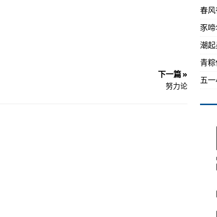
春风
豕啼
潮起
青粽
下一篇 »
五一
努力论