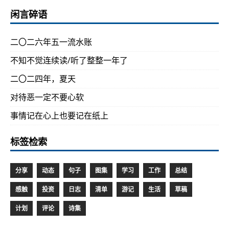
闲言碎语
二〇二六年五一流水账
不知不觉连续读/听了整整一年了
二〇二四年，夏天
对待恶一定不要心软
事情记在心上也要记在纸上
标签检索
分享
动态
句子
图集
学习
工作
总结
感触
投资
日志
清单
游记
生活
草稿
计划
评论
诗集